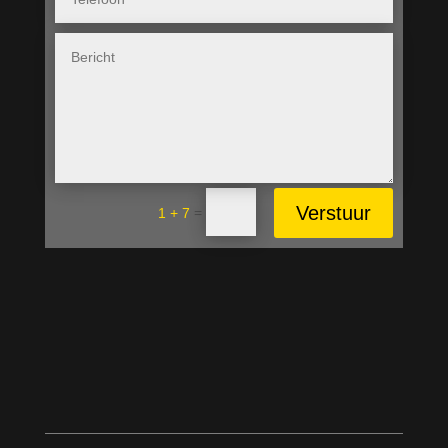
Verstuur
=
1 + 7